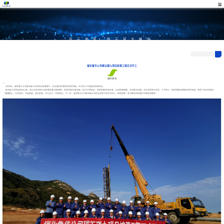
开云体育·开云官方网站
开云体育·开云官方网站
NEWS
福化鲁华公司碳五碳九项目桩基工程正式开工
2021-06-16
4月29日，福化鲁华公司碳五碳九项目启动桩基施工，标志着项目取得阶段性突破，正式进入工程建设的新阶段。
碳五碳九项目自启动以来，该公司全体职工始终秉承着“深度统筹，抢抓进度”的紧迫感，树立“严把安全，狠控质量”的责任感，主动排除困难，及时解决问题，充分发挥各方优势，千方百计、保质保量加快推进项目进度，取得了较好的成效。
“脚踏黄土，头顶清风；不道苦楚，莫问前程；齐心协力、共同创业。”下一步，福化鲁华公司碳五碳九项目全体职工将不忘初心，继续拼搏，努力推动项目建设不断向前推进。