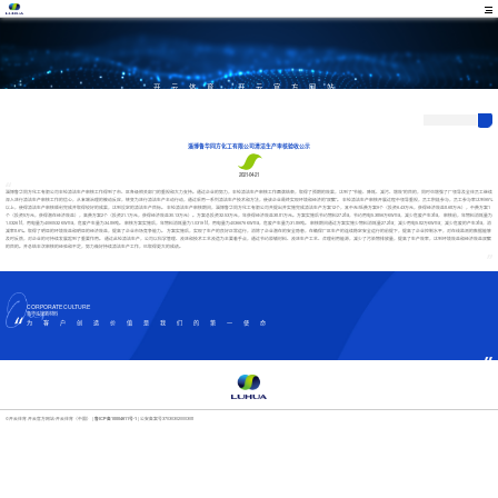
开云体育·开云官方网站
开云体育·开云官方网站
NEWS
淄博鲁华同方化工有限公司清洁生产审核验收公示
2021-04-21
淄博鲁华同方化工有限公司本轮清洁生产审核工作得到了市、区各级相关部门的重视和大力支持。通过企业的努力，本轮清洁生产审核工作圆满结束，取得了预期的效果，达到了“节能、降耗、减污、增效”的目的，同时也增强了厂领导及全体员工继续
深入进行清洁生产审核工作的信心，从末端治理的被动反应，转变为进行清洁生产主动行动，通过采用一系列清洁生产技术和方法，使该企业最终实现环境和经济的“双赢”。 本轮清洁生产审核开展过程中领导重视，员工积极参与，员工参与率达到95%
以上，使得清洁生产审核顺利完成并取得较好的成果，达到设定的清洁生产目标。 本轮清洁生产审核期间，淄博鲁华同方化工有限公司共提出并实施完成清洁生产方案12个，其中无/低费方案9个（投资6.43万元，获得经济效益8.68万元），中费方案1
个（投资5万元，获得潜在经济效益），高费方案2个（投资21.1万元，获得经济效益30.13万元）。方案总投资32.53万元，年获得经济效益38.81万元。方案实施后节约物料27.2t/a，节约用电5.3856万kWh/a，减少危废产生3t/a， 审核前，年物料消耗量为
1.0326 t/t，用电量为4090532 kWh/a，危废产生量为34.89吨。 审核方案实施后，年物料消耗量为1.0319 t/t，用电量为4036676 kWh/a，危废产生量为31.89吨。 审核期间通过方案实施少物料消耗量27.2t/a；减少用电5.82万kWh/a；减少危废的产生3t/a，消
减率8.6%。取得了明显的环境效益和明显的经济效益，提高了企业市场竞争能力。 方案实施后，实现了生产的良好正常运行，消除了企业潜在的安全隐患，在确保厂区生产的连续稳定安全运行的前提下，提高了企业控制水平，对在线监测的数据能够
及时反馈，对企业的可持续发展起到了重要作用。 通过此轮清洁生产，公司以科学管理、改进和技术工艺改造为主要着手点，通过节约原辅材料、改进生产工艺、合理利用能源，减少了污染物排放量，提高了生产效率，达到环境效益和经济效益双赢
的目的。并总结本次审核的经验和不足，努力做好持续清洁生产工作，已取得更大的成绩。
CORPORATE CULTURE
鲁华泓锦新材料
为客户创造价值是我们的第一使命
©开云体育·开云官方网站-开云体育（中国） |
鲁ICP备10004611号-1
| 公安备案号37030302000308